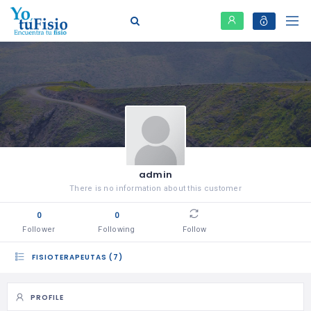
admin
There is no information about this customer
0
0
Follower
Following
Follow
FISIOTERAPEUTAS (7)
PROFILE