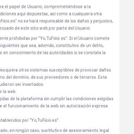
e el papel de Usuario, comprometiéndose a la
diciones aquí dispuestas, así como a cualquiera otra
uFisio.es” no se hará responsable de los daños y perjuicios,
ecuado de este sitio web por parte del Usuario.
te prohibidas por “Yo,TuFisio.es”. Si el Usuario comete
siguientes que sea, además, constitutivo de un delito,
lo en conocimiento de las autoridades si se constata la
ualesquiera otros sistemas susceptibles de provocar daños
ario del dominio, de sus proveedores o de terceros. Esta
udieron ser insertados.
e la web.
gidas de la plataforma sin cumplir las condiciones exigidas
re el funcionamiento de la web sin autorización expresa
stablecidos por “Yo,TuFisio.es”.
ado, en ningún caso, sustitutivo de asesoramiento legal.