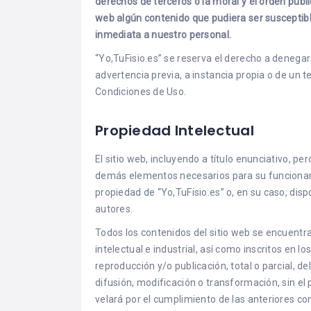
derechos de terceros o la moral y el orden públ
web algún contenido que pudiera ser susceptible
inmediata a nuestro personal.
“Yo,TuFisio.es” se reserva el derecho a denegar 
advertencia previa, a instancia propia o de un 
Condiciones de Uso.
Propiedad Intelectual
El sitio web, incluyendo a título enunciativo, pe
demás elementos necesarios para su funcionamie
propiedad de “Yo,TuFisio.es” o, en su caso, disp
autores.
Todos los contenidos del sitio web se encuent
intelectual e industrial, así como inscritos en l
reproducción y/o publicación, total o parcial, del
difusión, modificación o transformación, sin el 
velará por el cumplimiento de las anteriores con