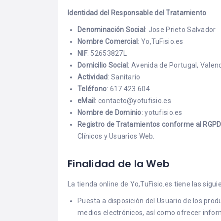
Identidad del Responsable del Tratamiento
Denominación Social
: Jose Prieto Salvador
Nombre Comercial
: Yo,TuFisio.es
NIF
: 52653827L
Domicilio Social
: Avenida de Portugal, Valen
Actividad
: Sanitario
Teléfono
: 617 423 604
eMail
: contacto@yotufisio.es
Nombre de Dominio
:
yotufisio.es
Registro de Tratamientos conforme al RGPD
Clínicos y Usuarios Web.
Finalidad de la Web
La tienda online de Yo,TuFisio.es tiene las sigui
Puesta a disposición del Usuario de los prod
medios electrónicos, así como ofrecer info