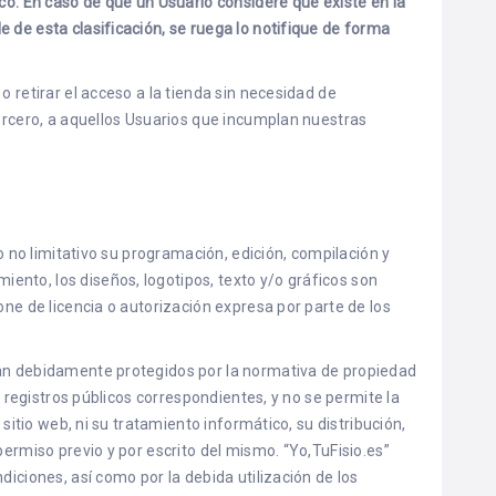
ico. En caso de que un Usuario considere que existe en la
 de esta clasificación, se ruega lo notifique de forma
o retirar el acceso a la tienda sin necesidad de
tercero, a aquellos Usuarios que incumplan nuestras
ro no limitativo su programación, edición, compilación y
nto, los diseños, logotipos, texto y/o gráficos son
one de licencia o autorización expresa por parte de los
ran debidamente protegidos por la normativa de propiedad
os registros públicos correspondientes, y no se permite la
 sitio web, ni su tratamiento informático, su distribución,
permiso previo y por escrito del mismo. “Yo,TuFisio.es”
diciones, así como por la debida utilización de los