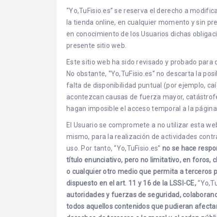
“Yo,TuFisio.es” se reserva el derecho a modific
la tienda online, en cualquier momento y sin pre
en conocimiento de los Usuarios dichas obligac
presente sitio web.
Este sitio web ha sido revisado y probado par
No obstante, “Yo,TuFisio.es” no descarta la pos
falta de disponibilidad puntual (por ejemplo, c
acontezcan causas de fuerza mayor, catástrofe
hagan imposible el acceso temporal a la págin
El Usuario se compromete a no utilizar esta web n
mismo, para la realización de actividades contra
uso. Por tanto, “Yo,TuFisio.es”
no se hace respo
título enunciativo, pero no limitativo, en foros
o cualquier otro medio que permita a terceros p
dispuesto en el art. 11 y 16 de la LSSI-CE,
“Yo,T
autoridades y fuerzas de seguridad, colaborand
todos aquellos contenidos que pudieran afectar o