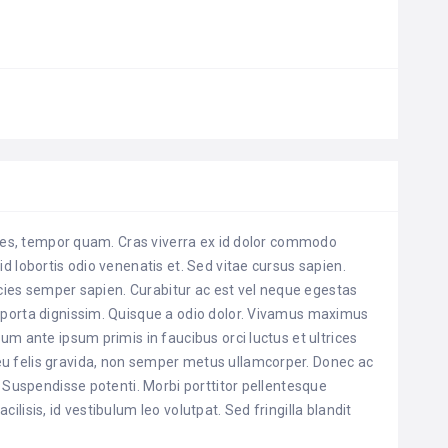
trices, tempor quam. Cras viverra ex id dolor commodo
id lobortis odio venenatis et. Sed vitae cursus sapien.
tricies semper sapien. Curabitur ac est vel neque egestas
o porta dignissim. Quisque a odio dolor. Vivamus maximus
lum ante ipsum primis in faucibus orci luctus et ultrices
eu felis gravida, non semper metus ullamcorper. Donec ac
s. Suspendisse potenti. Morbi porttitor pellentesque
ilisis, id vestibulum leo volutpat. Sed fringilla blandit