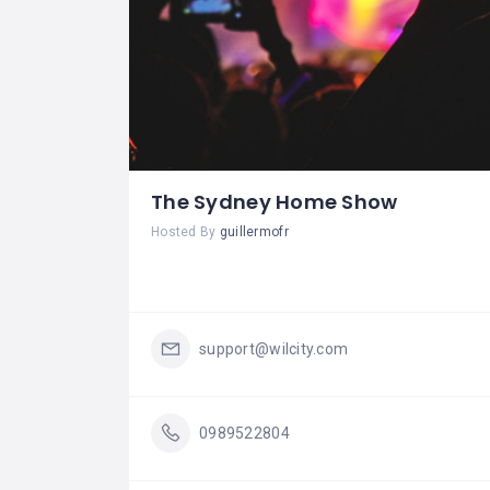
The Sydney Home Show
Hosted By
guillermofr
support@wilcity.com
0989522804