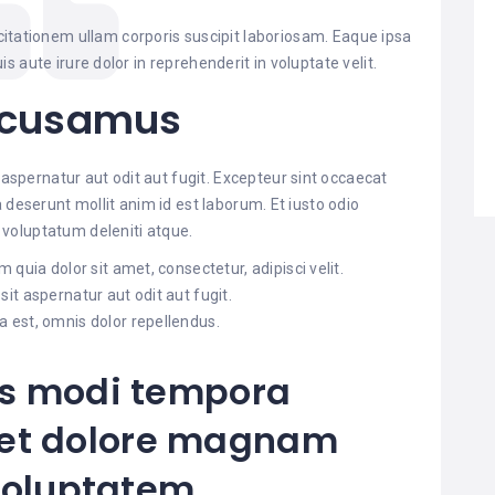
itationem ullam corporis suscipit laboriosam. Eaque ipsa
uis aute irure dolor in reprehenderit in voluptate velit.
accusamus
spernatur aut odit aut fugit. Excepteur sint occaecat
a deserunt mollit anim id est laborum. Et iusto odio
 voluptatum deleniti atque.
quia dolor sit amet, consectetur, adipisci velit.
t aspernatur aut odit aut fugit.
est, omnis dolor repellendus.
s modi tempora
e et dolore magnam
voluptatem.