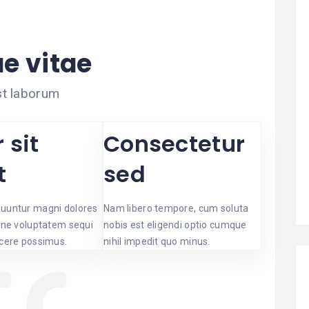
e vitae
est laborum
 sit
Consectetur
t
sed
uuntur magni dolores
Nam libero tempore, cum soluta
ione voluptatem sequi
nobis est eligendi optio cumque
acere possimus.
nihil impedit quo minus.