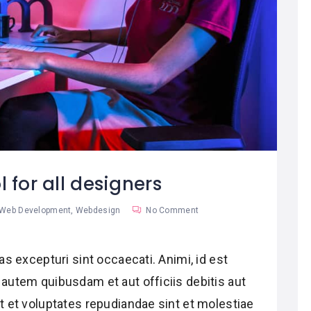
l for all designers
Web Development
,
Webdesign
No Comment
s excepturi sint occaecati. Animi, id est
autem quibusdam et aut officiis debitis aut
 et voluptates repudiandae sint et molestiae