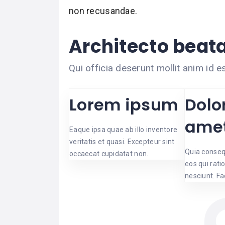
non recusandae.
Architecto beata
Qui officia deserunt mollit anim id 
Lorem ipsum
Dolor
ame
Eaque ipsa quae ab illo inventore
veritatis et quasi. Excepteur sint
Quia conseq
occaecat cupidatat non.
eos qui rat
nesciunt. F