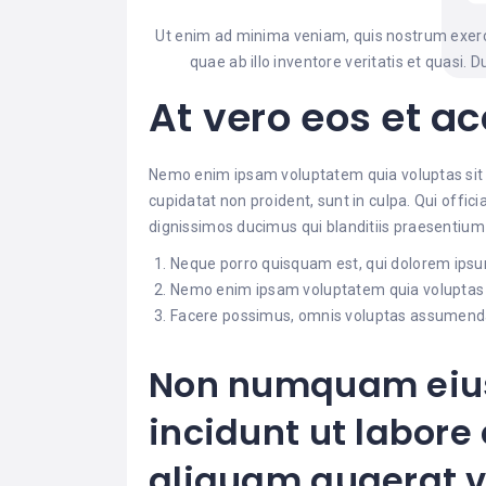
Ut enim ad minima veniam, quis nostrum exerc
quae ab illo inventore veritatis et quasi. D
At vero eos et 
Nemo enim ipsam voluptatem quia voluptas sit a
cupidatat non proident, sunt in culpa. Qui offici
dignissimos ducimus qui blanditiis praesentium
Neque porro quisquam est, qui dolorem ipsum 
Nemo enim ipsam voluptatem quia voluptas si
Facere possimus, omnis voluptas assumenda 
Non numquam eiu
incidunt ut labor
aliquam quaerat 