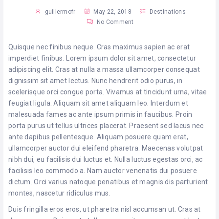
guillermofr
May 22, 2018
Destinations
No Comment
Quisque nec finibus neque. Cras maximus sapien ac erat
imperdiet finibus. Lorem ipsum dolor sit amet, consectetur
adipiscing elit. Cras at nulla a massa ullamcorper consequat
dignissim sit amet lectus. Nunc hendrerit odio purus, in
scelerisque orci congue porta. Vivamus at tincidunt urna, vitae
feugiat ligula. Aliquam sit amet aliquam leo. Interdum et
malesuada fames ac ante ipsum primis in faucibus. Proin
porta purus ut tellus ultrices placerat. Praesent sed lacus nec
ante dapibus pellentesque. Aliquam posuere quam erat,
ullamcorper auctor dui eleifend pharetra. Maecenas volutpat
nibh dui, eu facilisis dui luctus et. Nulla luctus egestas orci, ac
facilisis leo commodo a. Nam auctor venenatis dui posuere
dictum. Orci varius natoque penatibus et magnis dis parturient
montes, nascetur ridiculus mus.
Duis fringilla eros eros, ut pharetra nisl accumsan ut. Cras at