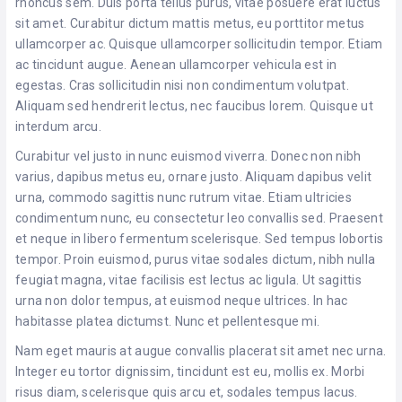
rhoncus sem. Duis porta tellus purus, vitae posuere erat luctus
sit amet. Curabitur dictum mattis metus, eu porttitor metus
ullamcorper ac. Quisque ullamcorper sollicitudin tempor. Etiam
ac tincidunt augue. Aenean ullamcorper vehicula est in
egestas. Cras sollicitudin nisi non condimentum volutpat.
Aliquam sed hendrerit lectus, nec faucibus lorem. Quisque ut
interdum arcu.
Curabitur vel justo in nunc euismod viverra. Donec non nibh
varius, dapibus metus eu, ornare justo. Aliquam dapibus velit
urna, commodo sagittis nunc rutrum vitae. Etiam ultricies
condimentum nunc, eu consectetur leo convallis sed. Praesent
et neque in libero fermentum scelerisque. Sed tempus lobortis
tempor. Proin euismod, purus vitae sodales dictum, nibh nulla
feugiat magna, vitae facilisis est lectus ac ligula. Ut sagittis
urna non dolor tempus, at euismod neque ultrices. In hac
habitasse platea dictumst. Nunc et pellentesque mi.
Nam eget mauris at augue convallis placerat sit amet nec urna.
Integer eu tortor dignissim, tincidunt est eu, mollis ex. Morbi
risus diam, scelerisque quis arcu et, sodales tempus lacus.