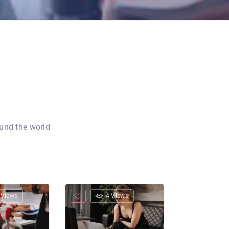
ound the world
 Views
4 Views