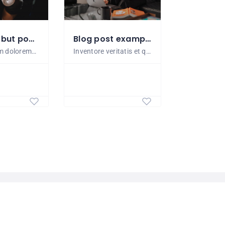
Effective but powerful as well
Blog post example
Accusantium doloremque laudantium, totam rem aperiam, eaque ipsa quae ab illo. Facere possimus, omnis voluptas assumenda est, omnis dolor repellendus. Cupiditate non provident, similique sunt...
Inventore veritatis et quasi architecto beatae vitae dicta sunt explicabo. Lorem ipsum dolor sit amet, consectetur adipisicing elit. Ut enim ad minima veniam, quis nostrum exercitationem ullam corporis suscipit...