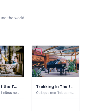
ound the world
Views
6 Views
Secrets of the Tower of London
Trekking In The Ethiopian Mountains
Quisque nec finibus neque. Cras maximus
Quisque nec finibus neque. Cras maximus