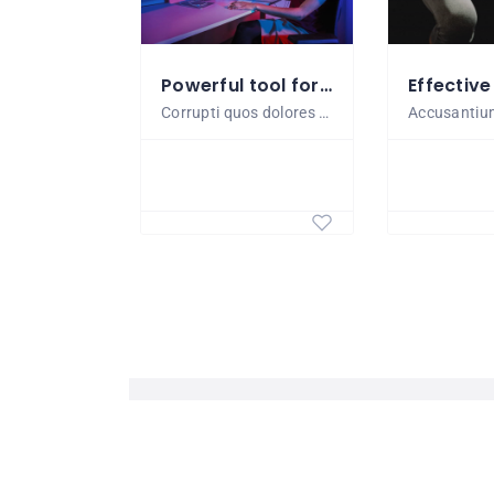
Powerful tool for all designers
Corrupti quos dolores et quas molestias excepturi sint occaecati. Animi, id est laborum et dolorum fuga. Temporibus autem quibusdam et aut officiis debitis aut rerum necessitatibus saepe eveniet ut et...